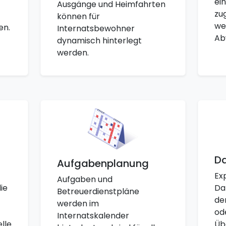
ei
Ausgänge und Heimfahrten
zu
können für
we
en.
Internatsbewohner
Ab
dynamisch hinterlegt
werden.
Da
Aufgabenplanung
Ex
Aufgaben und
ie
Da
Betreuerdienstpläne
de
werden im
od
Internatskalender
lle
Üb