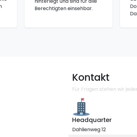
hinterlegt und sind für alle
h
Do
Berechtigten einsehbar.
Dat
Kontakt
Für Fragen stehen wir jeder
Headquarter
Dahlienweg 12
4310 Mauthausen