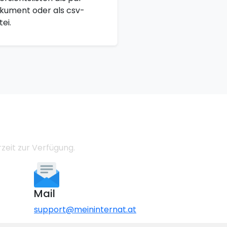
kument oder als csv-
ei.
zeit zur Verfügung.
Mail
support@meininternat.at