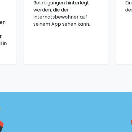
Belobigungen hinterlegt
Ei
werden, die der
de
Internatsbewohner auf
den
seinem App sehen kann.
t
 in