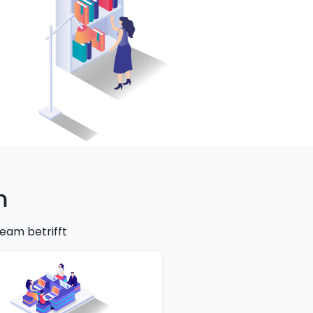
m
eam betrifft