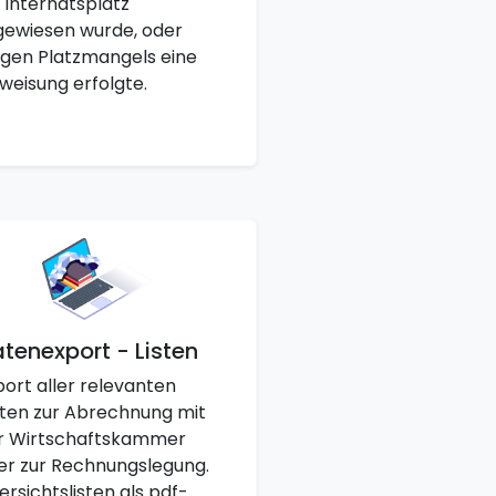
n Internatsplatz
gewiesen wurde, oder
gen Platzmangels eine
weisung erfolgte.
tenexport - Listen
port aller relevanten
ten zur Abrechnung mit
r Wirtschaftskammer
er zur Rechnungslegung.
ersichtslisten als pdf-