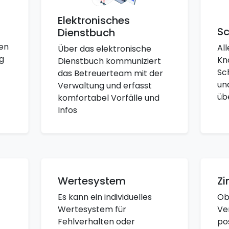
Elektronisches
Sc
Dienstbuch
en
Al
Über das elektronische
g
Kn
Dienstbuch kommuniziert
Sc
das Betreuerteam mit der
un
Verwaltung und erfasst
üb
komfortabel Vorfälle und
Infos
Wertesystem
Zi
Es kann ein individuelles
Ob
Wertesystem für
Ve
Fehlverhalten oder
po